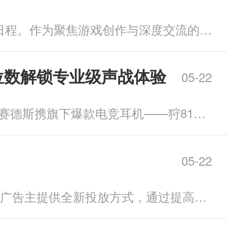
近日，鹰角网络旗下投资品牌“开拓芯”正式公布了“2026开拓芯游戏创享节”的完整日程。作为聚焦游戏创作与深度交流的年度线下盛会，本届活动将于 7月25日至26日(周六、周日)，在
两位数解锁专业级声战体验
05-22
一年一度的618 电商狂欢已进入高潮，电竞玩家的装备焕新热潮持续升温。今年，赛德斯携旗下爆款电竞耳机——狩812 Pro重磅参战，以满配性能与诚意福利，为玩家带来“专业配置+优惠
05-22
全球领先的数字广告网络 PropellerAds 近期推出 Interactive Ads（互动广告），为广告主提供全新投放方式，通过提高点击质量，实现更高转化率。