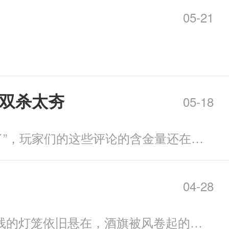
05-21
双杀太夯
05-18
“你永远可以相信《以闪亮之名》的设计力、《以闪亮之名》的五星还是太被低估了”，玩家们的这些评论的含金量还在持续上升！绝对不能接受有人还不知道《以闪亮之名》最新版本
04-28
若你仍记得京城酒肆外那场雨，便回来看看。 【一壶浊酒，敬当年明月】 京城客栈的灯笼依旧悬在，酒旗被风卷起的弧度，和十年前毫无二致。