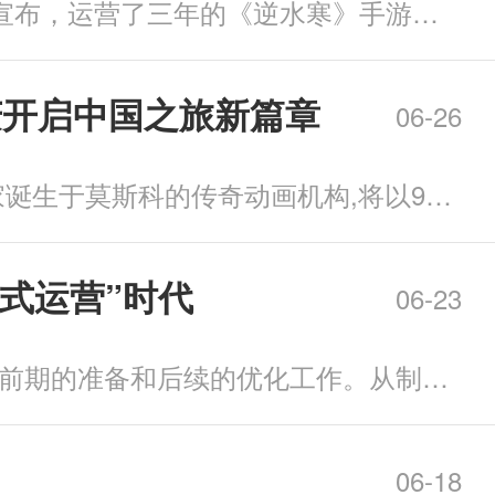
6月12日，网易办了一场被玩家戏称为「创世股东大会」的发布会。台上的制作人宣布，运营了三年的《逆水寒》手游，将在6月26日正式改名为《逆水寒：新世界》。 在游戏行业，一款
庆开启中国之旅新篇章
06-26
2026年,俄罗斯"联盟动画电影制片厂"(以下简称“联盟动画”）迎来成立90周年。这家诞生于莫斯科的传奇动画机构,将以90周年庆典为契机,正式亮相第二十二届中国国际动漫节,为中国观众
对话式运营”时代
06-23
对于许多广告主而言，广告投放过程中最耗费时间的往往不是创建广告本身，而是前期的准备和后续的优化工作。从制定出价策略、分析数据表现，到测试新的市场和受众，每一个环节
06-18