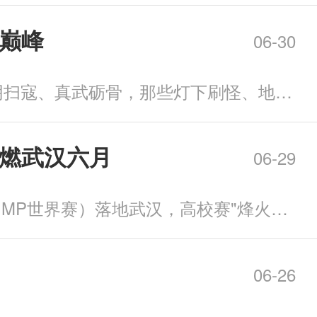
巅峰
06-30
七千日夜流转，《侠义道》相伴已然二十载。 犹记当年，故人携手共闯血战，九阴扫寇、真武砺骨，那些灯下刷怪、地牢相伴、侠侣同游的快意瞬间，藏着一代人最纯粹的武侠梦。
燃武汉六月
06-29
火热六月，当《三角洲行动》「裂变」赛季上线之际，2026全面战场国际邀请赛（MP世界赛）落地武汉，高校赛"烽火打洲杯"全国总决赛与"不服请上桌"主播赏金赛也接棒登陆斗鱼嘉年华，
06-26