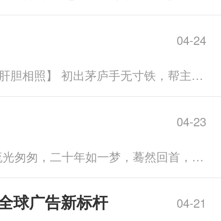
04-24
“别问我头上为何粘了几片树叶，那是闯荡江湖留下的印记。” 【江湖是萍水相逢，肝胆相照】 初出茅庐手无寸铁，帮主随手掷来长剑。独门道具炼制失败，陌路大哥慷慨赠予熊爪
04-23
肝胆长照生死路，霜刃横挑百丈崖。 距离《侠义道》公测已过去七千多个日夜，流光匆匆，二十年如一梦，蓦然回首，昔日与我快意恩仇的少年郎，尚还在否？
，打造全球广告新标杆
04-21