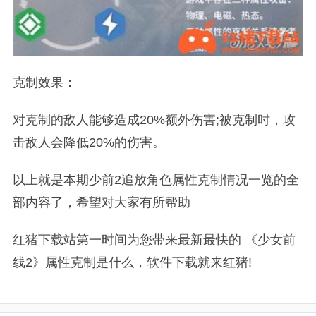
克制效果：
对克制的敌人能够造成20%额外伤害;被克制时，攻
击敌人会降低20%的伤害。
以上就是本期少前2追放角色属性克制情况一览的全
部内容了，希望对大家有所帮助
红猪下载站第一时间为您带来最新最快的 《少女前
线2》属性克制是什么，软件下载就来红猪!